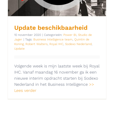
Update beschikbaarheid
10 november 2020
|
Categorieën:
Power BI
,
Studio de
Jager
|
Tags:
Business Intelligence team
,
Quintin de
Koning
,
Robert Walters
,
Royal IHC
,
Sodexo Nederland
,
Update
Volgende week is mijn laatste week bij Royal
IHC. Vanaf maandag 16 november ga ik een
nieuwe interim opdracht starten bij Sodexo
Nederland in het Business Intelligence
>>
Lees verder